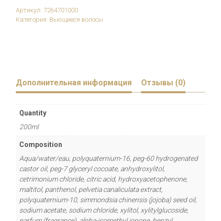
Restart
Curls
Артикул:
7264701000
Refreshing
Категория:
Вьющиеся волосы
Tonic
Дополнительная информация
Отзывы (0)
Quantity
200ml
Composition
Aqua/water/eau, polyquaternium-16, peg-60 hydrogenated
castor oil, peg-7 glyceryl cocoate, anhydroxylitol,
cetrimonium chloride, citric acid, hydroxyacetophenone,
maltitol, panthenol, pelvetia canaliculata extract,
polyquaternium-10, simmondsia chinensis (jojoba) seed oil,
sodium acetate, sodium chloride, xylitol, xylitylglucoside,
parfum (fragrance), alpha-isomethyl ionone, benzyl