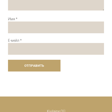
Имя
*
Е-мейл
*
Kivilaine OÜ