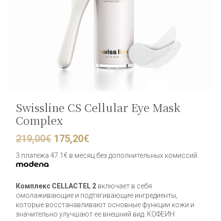
Swissline CS Cellular Eye Mask
Complex
Original
Current
219,00
€
175,20
€
price
price
was:
is:
3 платежа 47.1€ в месяц без дополнительных комиссий.
219,00€.
175,20€.
Комплекс CELLACTEL 2
включает в себя
омолаживающие и подтягивающие ингредиенты,
которые восстанавливают основные функции кожи и
значительно улучшают ее внешний вид. КОФЕИН