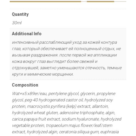
Quantity
30ml
Additional Info
интенсивный расслабляющий уход за кожей контура
глаз, который обеспечивает ей полноценный отдых, не
вызывая раздражения. после первой же аппликации
кожа вокруг глаз выглядит более свежей и
отдохнувшей, заметно уменьшаются отечность, темные
круги и мимические морщинки.
Composition
Wat+x5:x89er/eau, pentylene glycol, glycerin, propylene
glycol, peg-40 hydrogenated castor oil, hydrolyzed soy
protein, macrocystis pyrifera (kelp) extract, allantoin,
hydrolyzed wheat gluten, adenosine triphosphate, algin,
carica papaya fruit extract, sodium hyaluronate, hydrolyzed
vegetable protein, tropaeolum majus flower/leaf/stem
extract, hydrolyzed algin, ceratonia siliqua gum, euphrasia