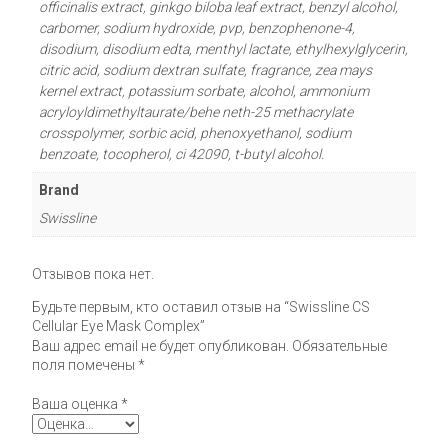
officinalis extract, ginkgo biloba leaf extract, benzyl alcohol,
carbomer, sodium hydroxide, pvp, benzophenone-4,
disodium, disodium edta, menthyl lactate, ethylhexylglycerin,
citric acid, sodium dextran sulfate, fragrance, zea mays
kernel extract, potassium sorbate, alcohol, ammonium
acryloyldimethyltaurate/behe neth-25 methacrylate
crosspolymer, sorbic acid, phenoxyethanol, sodium
benzoate, tocopherol, ci 42090, t-butyl alcohol.
Brand
Swissline
Отзывов пока нет.
Будьте первым, кто оставил отзыв на “Swissline CS
Cellular Eye Mask Complex”
Ваш адрес email не будет опубликован.
Обязательные
поля помечены
*
Ваша оценка
*