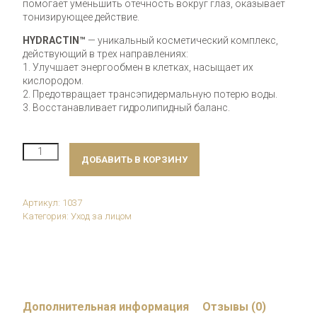
помогает уменьшить отечность вокруг глаз, оказывает
тонизирующее действие.
HYDRACTIN™
— уникальный косметический комплекс,
действующий в трех направлениях:
1. Улучшает энергообмен в клетках, насыщает их
кислородом.
2. Предотвращает трансэпидермальную потерю воды.
3. Восстанавливает гидролипидный баланс.
Количество
ДОБАВИТЬ В КОРЗИНУ
Swissline
CS
Cellular
Eye
Артикул:
1037
Mask
Категория:
Уход за лицом
Complex
Дополнительная информация
Отзывы (0)